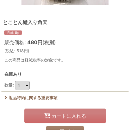
とことん鱧入り角天
販売価格
:
480
円
(税別)
(
税込
:
518
円
)
この商品は軽減税率の対象です。
在庫あり
数量
:
返品特約に関する重要事項
カートに入れる