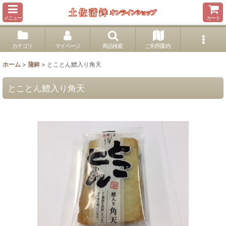
メニュー
カート
カテゴリ
マイページ
商品検索
ご利用案内
ホーム
>
蒲鉾
>
とことん鱧入り角天
とことん鱧入り角天