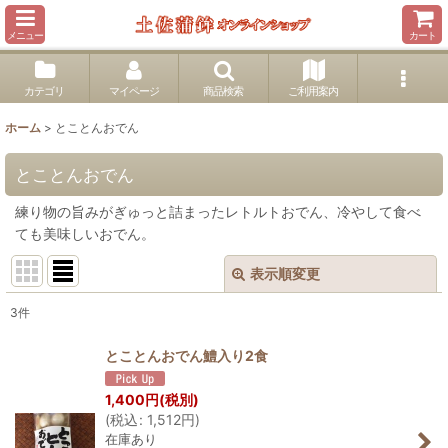
メニュー
カート
カテゴリ
マイページ
商品検索
ご利用案内
ホーム
>
とことんおでん
とことんおでん
練り物の旨みがぎゅっと詰まったレトルトおでん、冷やして食べ
ても美味しいおでん。
表示順変更
閉じる
3
件
表示数
:
とことんおでん鱧入り2食
並び順
:
1,400
円
(税別)
(
税込
:
1,512
円
)
在庫あり
絞り込む