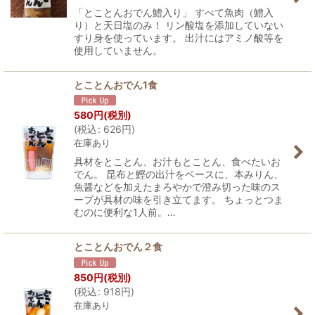
「とことんおでん鱧入り」 すべて魚肉（鱧入
り）と天日塩のみ！ リン酸塩を添加していない
すり身を使っています。 出汁にはアミノ酸等を
使用していません。
とことんおでん1食
580
円
(税別)
(
税込
:
626
円
)
在庫あり
具材をとことん、お汁もとことん、食べたいお
でん。 昆布と鰹の出汁をベースに、本みりん、
魚醤などを加えたまろやかで澄み切った味のス
ープが具材の味を引き立てます。 ちょっとつま
むのに便利な1人前。…
とことんおでん２食
850
円
(税別)
(
税込
:
918
円
)
在庫あり