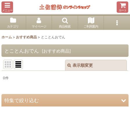
メニュー
カート
カテゴリ
マイページ
商品検索
ご利用案内
ホーム
>
おすすめ商品
>
とことんおでん
とことんおでん
[
おすすめ商品
]
表示順変更
閉じる
0
件
表示数
:
並び順
:
特集で絞り込む
絞り込む
旨蒲粉
とことんおでん