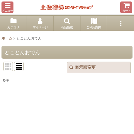
メニュー
カート
カテゴリ
マイページ
商品検索
ご利用案内
ホーム
>
とことんおでん
とことんおでん
表示順変更
閉じる
0
件
表示数
:
並び順
:
絞り込む