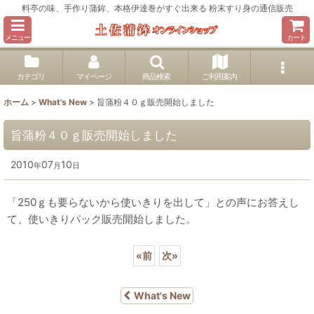
料亭の味、手作り蒲鉾、本格伊達巻がすぐ出来る 粉末すり身の通信販売
メニュー
カート
カテゴリ
マイページ
商品検索
ご利用案内
ホーム
>
What's New
>
旨蒲粉４０ｇ販売開始しました
旨蒲粉４０ｇ販売開始しました
2010
07
10
年
月
日
「250ｇも要らないから使いきりを出して」との声にお答えし
て、使いきりパック販売開始しました。
«
前
次
»
What's New