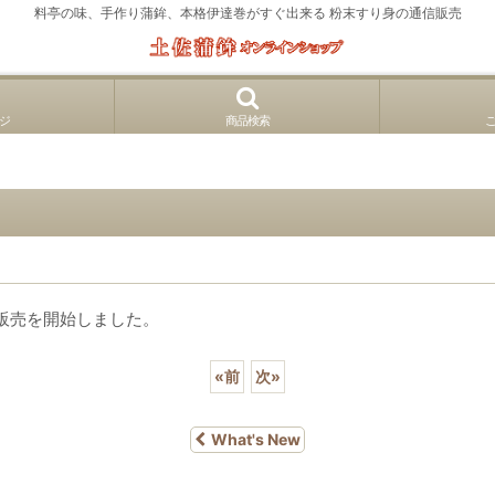
料亭の味、手作り蒲鉾、本格伊達巻がすぐ出来る 粉末すり身の通信販売
ジ
商品検索
販売を開始しました。
«
前
次
»
What's New