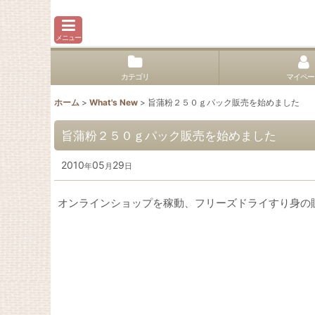
メニュー
カテゴリ
マイペー
ホーム
>
What's New
>
旨蒲粉２５０ｇパック販売を始めました
旨蒲粉２５０ｇパック販売を始めました
2010
05
29
年
月
日
オンラインショップを稼動、フリーズドライすり身の