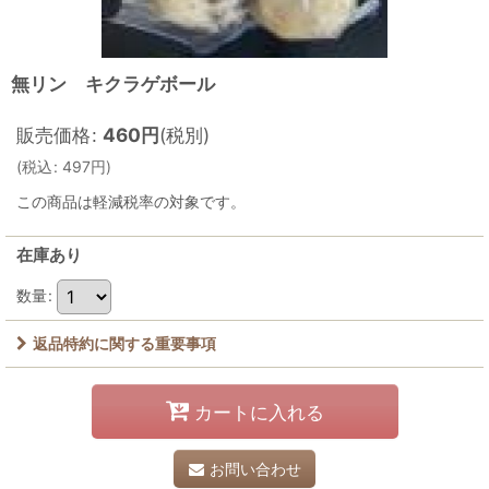
無リン キクラゲボール
販売価格
:
460
円
(税別)
(
税込
:
497
円
)
この商品は軽減税率の対象です。
在庫あり
数量
:
返品特約に関する重要事項
カートに入れる
お問い合わせ