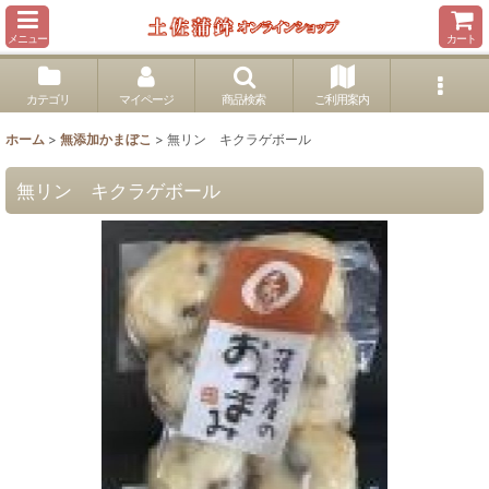
メニュー
カート
カテゴリ
マイページ
商品検索
ご利用案内
ホーム
>
無添加かまぼこ
>
無リン キクラゲボール
無リン キクラゲボール