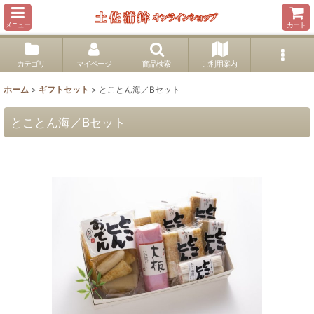
メニュー
カート
カテゴリ
マイページ
商品検索
ご利用案内
ホーム
>
ギフトセット
>
とことん海／Bセット
とことん海／Bセット